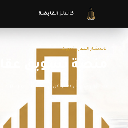
كاندلز القابضة
الاستثمار العقاري / تبوك
منصة تسويق عقار
مشروع تجريبي يعبر عن توجه كاندلز نحو فرص ن